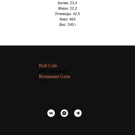
Белки: 23,4
Жиры: 22,2
Углеводы: 42,5
Ккал: 464
Вес: 240 г
Roll Cafe
Best restaurant
Restaurant Guru
2025