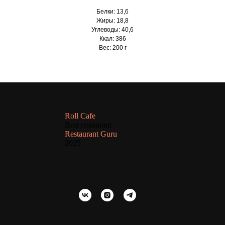
Белки: 13,6
Жиры: 18,8
Углеводы: 40,6
Ккал: 386
Вес: 200 г
Roll Cafe
Best restaurant
Restaurant Guru
2025